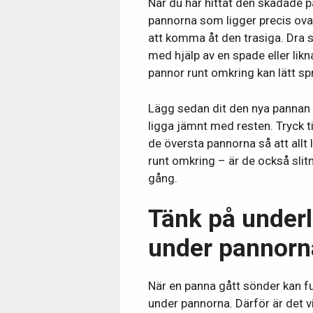
När du har hittat den skadade p
pannorna som ligger precis ov
att komma åt den trasiga. Dra s
med hjälp av en spade eller likn
pannor runt omkring kan lätt sp
Lägg sedan dit den nya pannan 
ligga jämnt med resten. Tryck til
de översta pannorna så att allt l
runt omkring – är de också slit
gång.
Tänk på underl
under pannorn
När en panna gått sönder kan fu
under pannorna. Därför är det vi