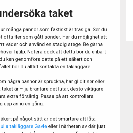
undersöka taket
 hur många pannor som faktiskt är trasiga. Ser du
t ofta fler som gått sönder. Har du möjlighet att
torrt väder och använd en stadig stege. Be gärna
ehöver hjälp. Notera dock att detta bör du enbart
 du kan genomföra detta på ett säkert och
fallet bör du alltid kontakta en takläggare.
 om några pannor är spruckna, har glidit ner eller
t taket är – ju brantare det lutar, desto viktigare
ra extra försiktig. Passa på att kontrollera
dig upp ännu en gång.
kert på något sätt är det smartare att låta
fulla takläggare Gävle
eller i närheten av där just