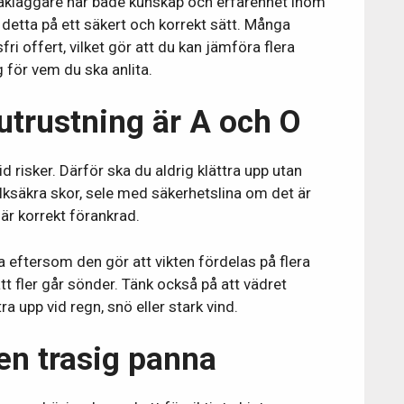
 takläggare har både kunskap och erfarenhet inom
 detta på ett säkert och korrekt sätt. Många
i offert, vilket gör att du kan jämföra flera
 för vem du ska anlita.
utrustning är A och O
tid risker. Därför ska du aldrig klättra upp utan
lksäkra skor, sele med säkerhetslina om det är
är korrekt förankrad.
a eftersom den gör att vikten fördelas på flera
tt fler går sönder. Tänk också på att vädret
tra upp vid regn, snö eller stark vind.
 en trasig panna