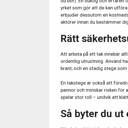
du bor). En duktig och erfaren
yrket som gör att de kan utföra
erbjuder dessutom en kostnadsfr
aktörer innan du bestämmer dig
Rätt säkerhets
Att arbeta på ett tak innebär all
ordentlig utrustning. Använd ha
brant, och en stadig stege som 
En takstege är också att föredr
pannor och minskar risken för a
spelar stor roll – undvik att klät
Så byter du ut