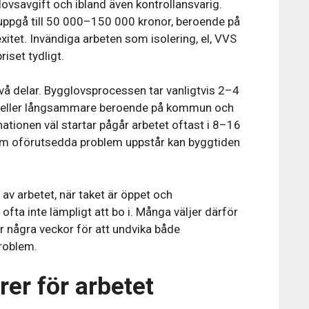
ovsavgift och ibland även kontrollansvarig.
uppgå till 50 000–150 000 kronor, beroende på
tet. Invändiga arbeten som isolering, el, VVS
riset tydligt.
vå delar. Bygglovsprocessen tar vanligtvis 2–4
 eller långsammare beroende på kommun och
tionen väl startar pågår arbetet oftast i 8–16
r om oförutsedda problem uppstår kan byggtiden
av arbetet, när taket är öppet och
ofta inte lämpligt att bo i. Många väljer därför
er några veckor för att undvika både
problem.
örer för arbetet