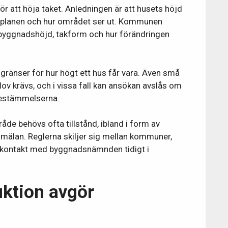
 för att höja taket. Anledningen är att husets höjd
aljplanen och hur området ser ut. Kommunen
yggnadshöjd, takform och hur förändringen
 gränser för hur högt ett hus får vara. Även små
lov krävs, och i vissa fall kan ansökan avslås om
bestämmelserna.
åde behövs ofta tillstånd, ibland i form av
älan. Reglerna skiljer sig mellan kommuner,
ta kontakt med byggnadsnämnden tidigt i
ktion avgör