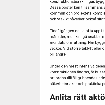
konstruktionsberäkningar, byggl
Dessa poster kan tillsammans 
kommun och projektets komplexi
och ytskikt påverkar också slutp
Tidsåtgången delas ofta upp i t
månader, men kan gå snabbare
ärendets omfattning. När byggna
veckor. Vid större taklyft elle
bli längre.
Under den mest intensiva delen 
konstruktionen ändras, är huset 
att ordna tillfälligt boende und
säkerhetsrisker och praktiska 
Anlita rätt akt