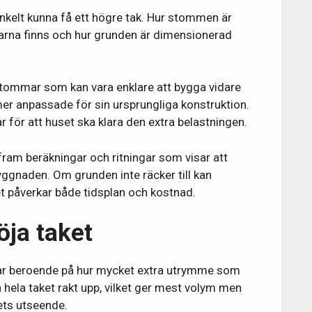
 enkelt kunna få ett högre tak. Hur stommen är
arna finns och hur grunden är dimensionerad
 stommar som kan vara enklare att bygga vidare
mer anpassade för sin ursprungliga konstruktion.
r för att huset ska klara den extra belastningen.
fram beräkningar och ritningar som visar att
ggnaden. Om grunden inte räcker till kan
ket påverkar både tidsplan och kostnad.
höja taket
ngar beroende på hur mycket extra utrymme som
ja hela taket rakt upp, vilket ger mest volym men
ets utseende.