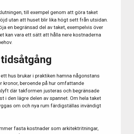
lutningen, till exempel genom att göra taket
jd utan att huset blir lika högt sett från utsidan.
 höja en begränsad del av taket, exempelvis över
Det kan vara ett sätt att hålla nere kostnaderna
behov.
 tidsåtgång
 ett hus brukar i praktiken hamna någonstans
r kronor, beroende på hur omfattande
klyft där takformen justeras och begränsade
st i den lägre delen av spannet. Om hela taket
yggas om och nya rum färdigställas invändigt
ommer fasta kostnader som arkitektritningar,