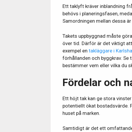
Ett taklyft kräver inblandning fr
behövs i planeringsfasen, meda
Samordningen mellan dessa är a
Takets uppbyggnad måste göras k
över tid. Därför är det viktigt a
exempel en
takläggare i Karls
förhållanden och byggkrav. Se til
bestämmer vem eller vilka du ska
Fördelar och n
Ett höjt tak kan ge stora vinste
potentiellt ökat bostadsvärde. F
huset på marken.
Samtidigt är det ett omfattand